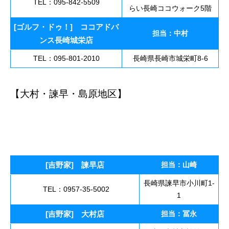
TEL：095-842-5509
らい長崎ココウォーク5階
[ゴルフ・ドゥ！] ココアドバ
担当：中村
ンス長崎城栄店
TEL：095-801-2010
長崎県長崎市城栄町8-6
【大村・諫早・島原地区】
大村市・諫早市 求
人 アルバイト 大村市・諫早市 求人 アル
バイト 大村市・諫早市 求人 アルバイト募
集 飲食店
[吉野家] 諫早店
担当：山崎
長崎県諫早市小川町1-
TEL：0957-35-5002
1
[吉野家] 大村店
担当：冨永