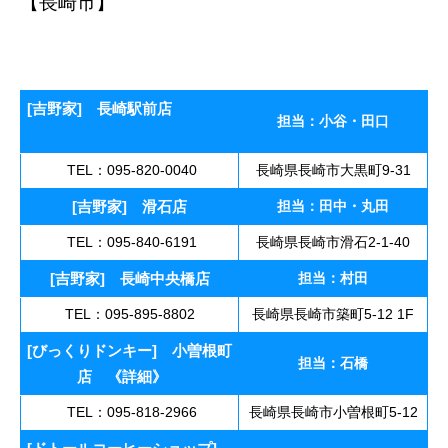
【長崎市】
長崎 飲食 求人 アルバイト募
集 長崎市 飲食 求人 アルバイト 長崎
市 飲食 求人 アルバイト募集
[吉野家] 長崎駅前店
担当：小谷・田口
TEL：095-820-0040
長崎県長崎市大黒町9-31
[吉野家] 滑石店
担当：田中・丸田
TEL：095-840-6191
長崎県長崎市滑石2-1-40
[吉野家] 長崎中央橋店
担当：村田
TEL：095-895-8802
長崎県長崎市築町5-12 1F
[びっくりドンキー] 小曽根町
担当：石橋
店
《
詳細
》
TEL：095-818-2966
長崎県長崎市小曽根町5-12