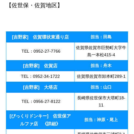
【佐世保・佐賀地区】
させぼし 佐賀市 唐
津 飲食店 アルバイト 求人 佐世保市 佐
賀市 唐津市 アルバイト 求人 大募集
[吉野家] 佐賀環状東通り店
担当：田島
佐賀県佐賀市巨勢町大字牛
TEL：0952-27-7766
島一本松415-4
[吉野家] 佐賀店
担当：舟木
TEL：0952-34-1722
佐賀県佐賀市卸本町289-1
[吉野家] 大塔店
担当：山口
長崎県佐世保市大塔町18-
TEL：0956-27-8122
11
[びっくりドンキー] 佐世保ア
担当：神原・尾上
ルファ店
《
詳細
》