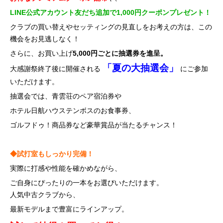
LINE公式アカウント友だち追加で1,000円クーポンプレゼント！
クラブの買い替えやセッティングの見直しをお考えの方は、この
機会をお見逃しなく！
さらに、お買い上げ
5,000円ごとに抽選券を進呈。
「夏の大抽選会」
大感謝祭終了後に開催される
にご参加
いただけます。
抽選会では、青雲荘のペア宿泊券や
ホテル日航ハウステンボスのお食事券、
ゴルフドゥ！商品券など豪華賞品が当たるチャンス！
◆試打室もしっかり完備！
実際に打感や性能を確かめながら、
ご自身にぴったりの一本をお選びいただけます。
人気中古クラブから、
最新モデルまで豊富にラインアップ。